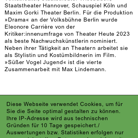
Staatstheater Hannover, Schauspiel Köln und
Maxim Gorki Theater Berlin. Für die Produktion
»Drama« an der Volksbühne Berlin wurde
Eleonore Carrière von der
Kritiker:innenumfrage von Theater Heute 2023
als beste Nachwuchskünstlerin nominiert.
Neben ihrer Tätigkeit an Theatern arbeitet sie
als Stylistin und Kostümbildnerin im Film.
»Süßer Vogel Jugend« ist die vierte
Zusammenarbeit mit Max Lindemann.
Diese Webseite verwendet Cookies, um für
IMPRESSUM
Sie die Seite optimal gestalten zu können.
DATENSCHUTZ
Ihre IP-Adresse wird aus technischen
AGB
Gründen für 10 Tage gespeichert./
KONTAKT
Auswertungen bzw. Statistiken erfolgen nur
ABO-LOGIN