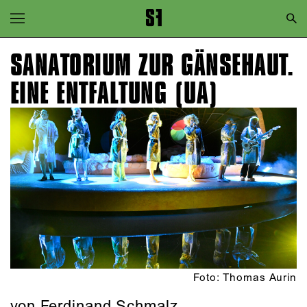
Zur Hauptnavigation springen
Zum Hauptinhalt springen
SANATORIUM ZUR GÄNSEHAUT.
Zum Footer springen
EINE ENTFALTUNG (UA)
Foto: Thomas Aurin
von Ferdinand Schmalz