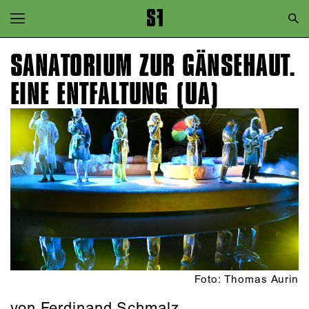
Zur Hauptnavigation springen
Zum Hauptinhalt springen
SANATORIUM ZUR GÄNSEHAUT.
Zum Footer springen
EINE ENTFALTUNG (UA)
Foto: Thomas Aurin
von Ferdinand Schmalz