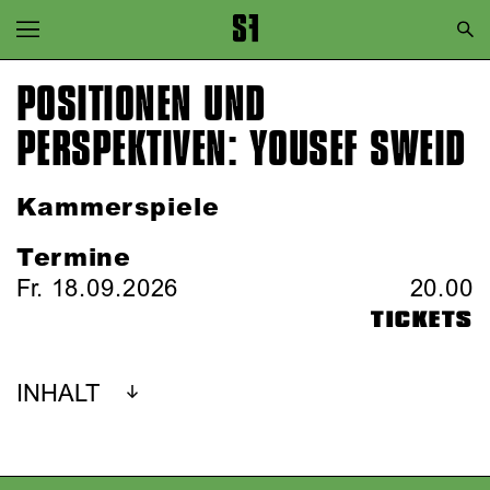
Zur Hauptnavigation springen
Zum Hauptinhalt springen
POSITIONEN UND
Zum Footer springen
PERSPEKTIVEN: YOUSEF SWEID
Kammerspiele
Termine
Fr. 18.09.2026
20.00
TICKETS
INHALT