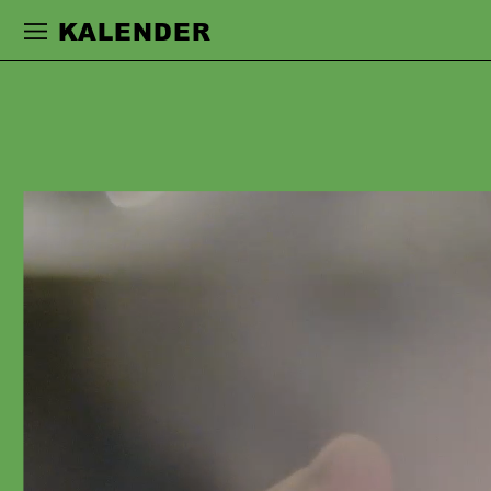
Zur Hauptnavigation springen
Zum Haupt
KALENDER
LOTTE
SCHUBERT
war als kuratorische Assistenz in
Weimar und Leipzig tätig, gleichzeitig
studierte sie an der HGB
Grafikdesign/Buchkunst. Während ihres
darauffolgenden Schauspielstudiums an
der HfS Ernst Busch Berlin war sie u.
a. 2019/20 an der Schaubühne Berlin
als Grusche Vachnadze in »Der
kaukasische Kreidekreis« (Regie: Peter
Kleinert) zu sehen. 2021 trat sie ihr
Erstengagement am Schauspiel
Frankfurt an, wo sie bisher u.a. mit Jan