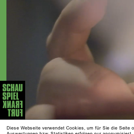
Bosse, Claudia Bauer, Jan-Christoph
Gockel, Stuhler/Koslowski, Max
Lindemann, Laura Linnenbaum,
Christina Tscharyiski, Christian Friedel,
Sapir Heller und Nuran David Calis
arbeitete. Zudem ist sie in Film und
Fernsehen sowie als Sprecherin tätig.
»Smilla
Als Teil des Dark-Pop-Duos
Zorn & Awesome Universe«
veröffentlicht sie eigene Musik.
AKTUELLE STÜCKE
DIE KLEINE HEXE
von Otfried Preußler
ab 5 Jahren
ZUR PRODUKTION
Diese Webseite verwendet Cookies, um für Sie die Seite o
Auswertungen bzw. Statistiken erfolgen nur anonymisiert.