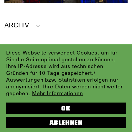
ARCHIV
Diese Webseite verwendet Cookies, um für
IMPRESSUM
Sie die Seite optimal gestalten zu können.
DATENSCHUTZ
Ihre IP-Adresse wird aus technischen
AGB
Gründen für 10 Tage gespeichert./
KONTAKT
Auswertungen bzw. Statistiken erfolgen nur
ABO-LOGIN
anonymisiert. Ihre Daten werden nicht weiter
PRESSE
gegeben.
Mehr Informationen
NEWSLETTER
AUDIOFORMATE
OK
KARTENTELEFON:
069.212.49.49.4
ABLEHNEN