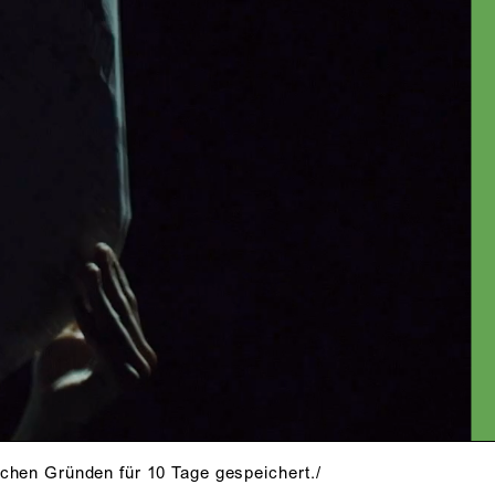
FREMDENFÜHRER)
Rokhi Müller
(HORA 2 / BIBIDOLL /
ZE
MANAGERIN)
Johanna Elena Basilico
(NICOLA,
Maurer / GRAUER 2)
Anabel Möbius
(KASSIOPEIA /
TOURIST)
Mark Tumba
(NINO, Gastwirt / AGENT
BLW/553/C / GRAUER 1)
Uwe Zerwer
(GRAUER CHEF)
Franka Dittrich, Maja Friedrich, Annika
Hofmann, Tainah Jopp, Annabelle
Krukow, Christine Lebas, Marie Möller,
John Tischmeyer
(GRAUE/TOURIST:INNEN)
INHALT
INHALTSWARNUNGEN
PRESSESTIMMEN
schen Gründen für 10 Tage gespeichert./