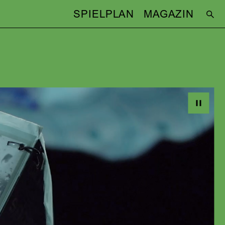
SPIELPLAN
MAGAZIN
TEAM
Regie:
Christina Rast
Bühne:
Franziska Rast
Jahren
Kostüme:
Kathrin Krumbein
Musik:
Patrik Zeller
Musikalischer Coach:
Jarii von Gohl
Video:
Julia Laggner
Dramaturgie:
Lukas Schmelmer
Licht:
Marcel Heyde
ovember
BESETZUNG
 09.
Susanne Buchenberger
(FUSI, Frisörin
/ HORA 1)
Tanja Merlin Graf
(MOMO)
André Meyer
(BEPPO
Pause
STRASSENKEHRER)
Christoph Pütthoff
(GIGI