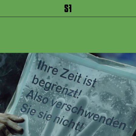
inhalt springen
Zum Footer springen
MOMO
Familienstück ab 8 
nach Michael Ende
Schauspielhaus
Premiere 19. N
2023
Wiederaufnahme
November 2025
ca. 1 Stunde 30
Minuten, keine 