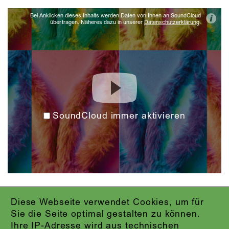
Bei Anklicken dieses Inhalts werden Daten von Ihnen an SoundCloud
i
übertragen. Näheres dazu in unserer
Datenschutzerklärung
.
SoundCloud immer aktivieren
Diese Webseite verwendet Cookies, um für
IMPRESSUM
Sie die Seite optimal gestalten zu können.
DATENSCHUTZ
Ihre IP-Adresse wird aus technischen