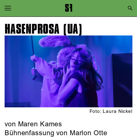
Zur Hauptnavigation springen
Zum Hauptinhalt springen
HASENPROSA (UA)
Zum Footer springen
Foto: Laura Nickel
von Maren Kames
Bühnenfassung von Marlon Otte