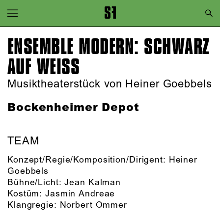
Zur Hauptnavigation springen
Zum Hauptinhalt springen
ENSEMBLE MODERN: SCHWARZ
Zum Footer springen
AUF WEISS
Musiktheaterstück von Heiner Goebbels
Bockenheimer Depot
TEAM
Konzept/Regie/Komposition/Dirigent:
Heiner
Goebbels
Bühne/Licht:
Jean Kalman
Kostüm:
Jasmin Andreae
Klangregie:
Norbert Ommer