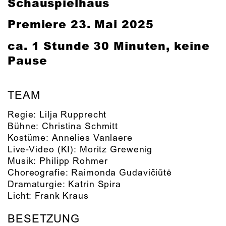
Schauspielhaus
Premiere 23. Mai 2025
ca. 1 Stunde 30 Minuten, keine
Pause
TEAM
Regie:
Lilja Rupprecht
Bühne:
Christina Schmitt
Kostüme:
Annelies Vanlaere
Live-Video (KI):
Moritz Grewenig
Musik:
Philipp Rohmer
Choreografie:
Raimonda Gudavičiūtė
Dramaturgie:
Katrin Spira
Licht:
Frank Kraus
BESETZUNG