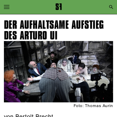
Zur Hauptnavigation springen
Zum Hauptinhalt springen
DER AUFHALTSAME AUFSTIEG
Zum Footer springen
DES ARTURO UI
Foto: Thomas Aurin
von Bertolt Brecht