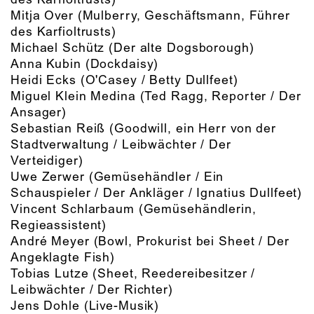
Mitja Over
(Mulberry, Geschäftsmann, Führer
des Karfioltrusts)
Michael Schütz
(Der alte Dogsborough)
Anna Kubin
(Dockdaisy)
Heidi Ecks
(O'Casey / Betty Dullfeet)
Miguel Klein Medina
(Ted Ragg, Reporter / Der
Ansager)
Sebastian Reiß
(Goodwill, ein Herr von der
Stadtverwaltung / Leibwächter / Der
Verteidiger)
Uwe Zerwer
(Gemüsehändler / Ein
Schauspieler / Der Ankläger / Ignatius Dullfeet)
Vincent Schlarbaum
(Gemüsehändlerin,
Regieassistent)
André Meyer
(Bowl, Prokurist bei Sheet / Der
Angeklagte Fish)
Tobias Lutze
(Sheet, Reedereibesitzer /
Leibwächter / Der Richter)
Jens Dohle
(Live-Musik)