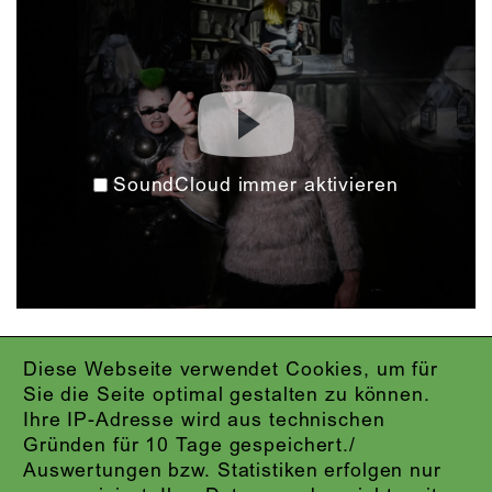
SoundCloud immer aktivieren
Diese Webseite verwendet Cookies, um für
IMPRESSUM
Sie die Seite optimal gestalten zu können.
DATENSCHUTZ
Ihre IP-Adresse wird aus technischen
AGB
Gründen für 10 Tage gespeichert./
KONTAKT
Auswertungen bzw. Statistiken erfolgen nur
ABO-LOGIN