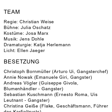
TEAM
Regie:
Christian Weise
Bühne:
Julia Oschatz
Kostüme:
Josa Marx
Musik:
Jens Dohle
Dramaturgie:
Katja Herlemann
Licht:
Ellen Jaeger
BESETZUNG
Christoph Bornmüller
(Arturo Ui, Gangsterchef)
Annie Nowak
(Emanuele Giri, Gangster)
Andreas Vögler
(Guiseppe Givola,
Blumenhändler - Gangster)
Sebastian Kuschmann
(Ernesto Roma, Uis
Leutnant - Gangster)
Christina Geiße
(Flake, Geschäftsmann, Führer
des Karfioltrusts)