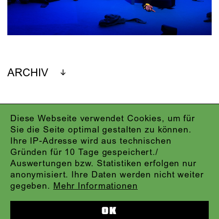
ARCHIV
Diese Webseite verwendet Cookies, um für
IMPRESSUM
Sie die Seite optimal gestalten zu können.
DATENSCHUTZ
Ihre IP-Adresse wird aus technischen
AGB
Gründen für 10 Tage gespeichert./
KONTAKT
Auswertungen bzw. Statistiken erfolgen nur
ABO-LOGIN
anonymisiert. Ihre Daten werden nicht weiter
PRESSE
gegeben.
Mehr Informationen
NEWSLETTER
AUDIOFORMATE
OK
KARTENTELEFON:
069.212.49.49.4