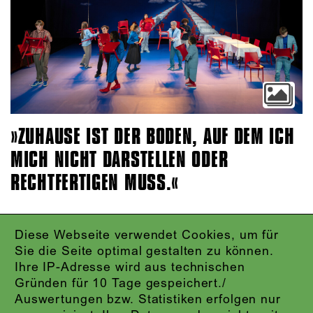
ZUHAUSE IST DER BODEN, AUF DEM ICH
MICH NICHT DARSTELLEN ODER
RECHTFERTIGEN MUSS.
Diese Webseite verwendet Cookies, um für
IMPRESSUM
Sie die Seite optimal gestalten zu können.
DATENSCHUTZ
Ihre IP-Adresse wird aus technischen
AGB
Gründen für 10 Tage gespeichert./
KONTAKT
Auswertungen bzw. Statistiken erfolgen nur
ABO-LOGIN