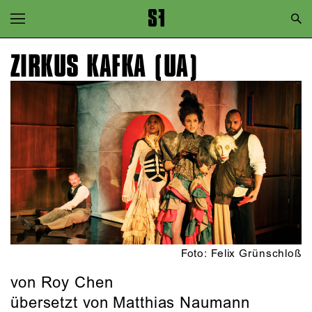
Zur Hauptnavigation springen
Zum Hauptinhalt springen
ZIRKUS KAFKA (UA)
Zum Footer springen
Foto: Felix Grünschloß
von
Roy Chen
übersetzt von Matthias Naumann