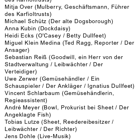
Mitja Over
(Mulberry, Geschäftsmann, Führer
des Karfioltrusts)
Michael Schütz
(Der alte Dogsborough)
Anna Kubin
(Dockdaisy)
Heidi Ecks
(O'Casey / Betty Dullfeet)
Miguel Klein Medina
(Ted Ragg, Reporter / Der
Ansager)
Sebastian Reiß
(Goodwill, ein Herr von der
Stadtverwaltung / Leibwächter / Der
Verteidiger)
Uwe Zerwer
(Gemüsehändler / Ein
Schauspieler / Der Ankläger / Ignatius Dullfeet)
Vincent Schlarbaum
(Gemüsehändlerin,
Regieassistent)
André Meyer
(Bowl, Prokurist bei Sheet / Der
Angeklagte Fish)
Tobias Lutze
(Sheet, Reedereibesitzer /
Leibwächter / Der Richter)
Jens Dohle
(Live-Musik)