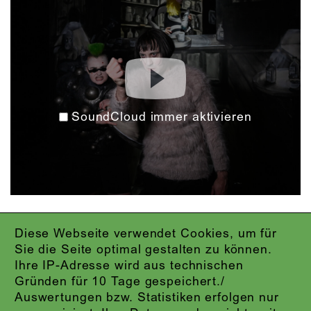
SoundCloud immer aktivieren
Diese Webseite verwendet Cookies, um für
IMPRESSUM
Sie die Seite optimal gestalten zu können.
DATENSCHUTZ
Ihre IP-Adresse wird aus technischen
AGB
Gründen für 10 Tage gespeichert./
KONTAKT
Auswertungen bzw. Statistiken erfolgen nur
ABO-LOGIN