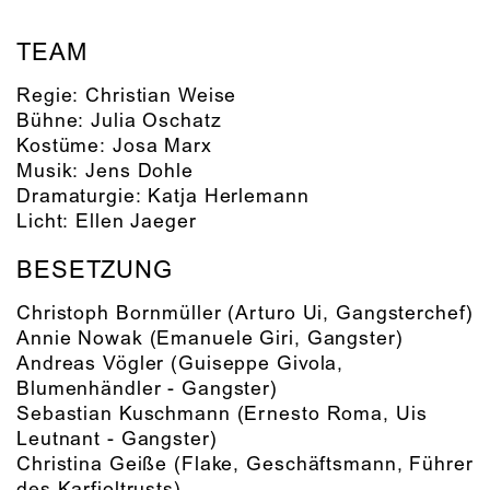
TEAM
Regie:
Christian Weise
Bühne:
Julia Oschatz
Kostüme:
Josa Marx
Musik:
Jens Dohle
Dramaturgie:
Katja Herlemann
Licht:
Ellen Jaeger
BESETZUNG
Christoph Bornmüller
(Arturo Ui, Gangsterchef)
Annie Nowak
(Emanuele Giri, Gangster)
Andreas Vögler
(Guiseppe Givola,
Blumenhändler - Gangster)
Sebastian Kuschmann
(Ernesto Roma, Uis
Leutnant - Gangster)
Christina Geiße
(Flake, Geschäftsmann, Führer
des Karfioltrusts)