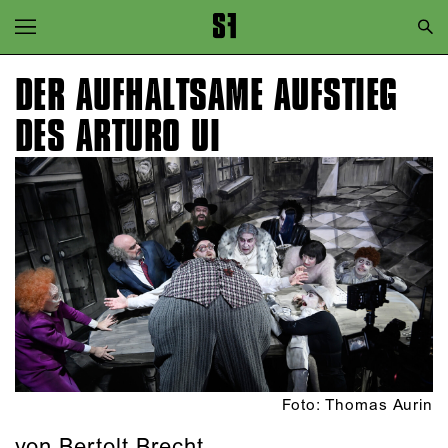
Zur Hauptnavigation springen
Zum Hauptinhalt springen
DER AUFHALTSAME AUFSTIEG
Zum Footer springen
DES ARTURO UI
Foto: Thomas Aurin
von Bertolt Brecht