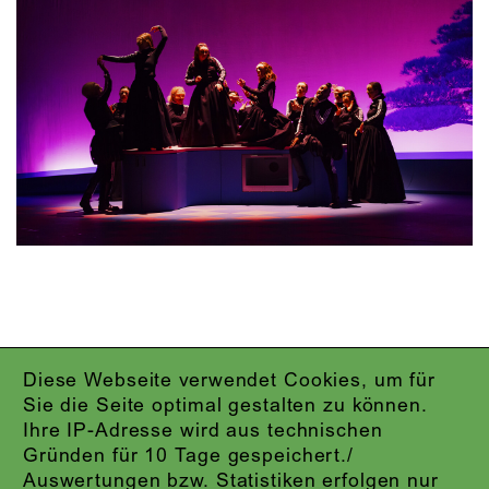
Diese Webseite verwendet Cookies, um für
IMPRESSUM
Sie die Seite optimal gestalten zu können.
DATENSCHUTZ
Ihre IP-Adresse wird aus technischen
AGB
Gründen für 10 Tage gespeichert./
KONTAKT
Auswertungen bzw. Statistiken erfolgen nur