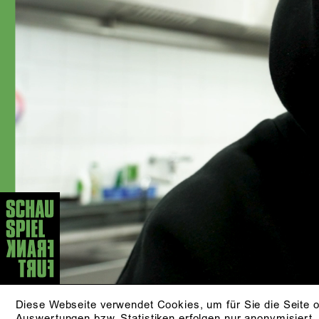
Bereich Schauspiel und wurde 2022 als
Stipendiat der Studienstiftung des
deutschen Volkes ausgezeichnet.
Während seines Studiums gastierte er
am Schauspiel Frankfurt, wo er u.a. mit
Timofej Kuljabin und Max Lindemann
zusammenarbeitete. Mit der Spielzeit
2024/25 wurde er festes
Ensemblemitglied am Schauspiel
Frankfurt.
AKTUELLE STÜCKE
ANDERE LEUTE
von Dorota Masłowska
aus dem Polnischen von Olaf Kühl
ZUR PRODUKTION
Diese Webseite verwendet Cookies, um für Sie die Seite o
Auswertungen bzw. Statistiken erfolgen nur anonymisiert.