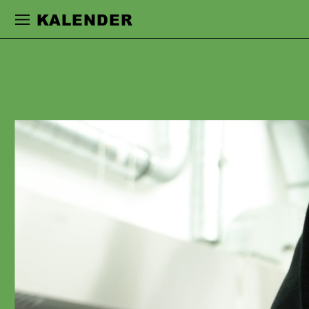
Zur Hauptnavigation springen
Zum Haupt
KALENDER
MIGUEL KLEIN
MEDINA
ist 1996 in Saarbrücken geboren und
aufgewachsen. In jungen Jahren tanzte
und spielte er als Mitglied der Youth
Ballett Company »Imove« und des
Jugendclubs U21 des Saarländischen
Staatstheaters in verschiedenen
interdisziplinären Tanz- und
Theaterproduktionen mit. 2020 - 2024
studierte er Schauspiel an der
Hochschule für Musik und Darstellende
Kunst Frankfurt am Main. 2021 bekam
er den Newcomer-Preis der HfMDK im