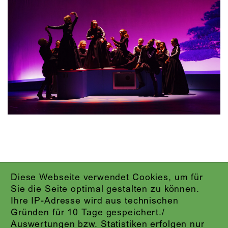
Diese Webseite verwendet Cookies, um für
IMPRESSUM
Sie die Seite optimal gestalten zu können.
DATENSCHUTZ
Ihre IP-Adresse wird aus technischen
AGB
Gründen für 10 Tage gespeichert./
KONTAKT
Auswertungen bzw. Statistiken erfolgen nur