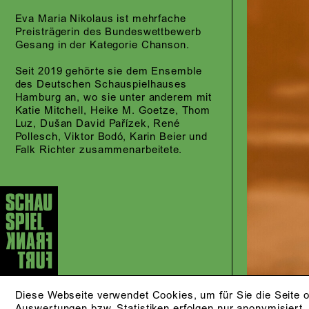
Eva Maria Nikolaus ist mehrfache
Preisträgerin des Bundeswettbewerb
Gesang in der Kategorie Chanson.
Seit 2019 gehörte sie dem Ensemble
des Deutschen Schauspielhauses
Hamburg an, wo sie unter anderem mit
Katie Mitchell, Heike M. Goetze, Thom
Luz, Dušan David Pařízek, René
Pollesch, Viktor Bodó, Karin Beier und
Falk Richter zusammenarbeitete.
Diese Webseite verwendet Cookies, um für Sie die Seite o
Auswertungen bzw. Statistiken erfolgen nur anonymisiert.