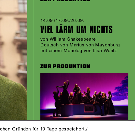
14.09./​17.09./​26.09.​
VIEL LÄRM UM NICHTS
von William Shakespeare
Deutsch von Marius von Mayenburg
mit einem Monolog von Lisa Wentz
ZUR PRODUKTION
schen Gründen für 10 Tage gespeichert./