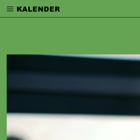
Zur Hauptnavigation springen
Zum Haupt
KALENDER
SEBASTIAN
KUSCHMANN
studierte an der Hochschule für Musik
und Darstellende Kunst in Stuttgart.
Erste Festengagements führten ihn ab
1997 nach Stuttgart, Karlsruhe und
Dresden. 2008–2010 war er
freischaffend u.a. am Schauspielhaus
Bochum tätig, seit 2010 neben seiner
Festanstellung in Dortmund auch als
Gast an der Staatsoper Berlin. Seit
2017 ist Sebastian Kuschmann festes
Ensemblemitglied am Schauspiel
Frankfurt, wo er u.a. in Inszenierungen