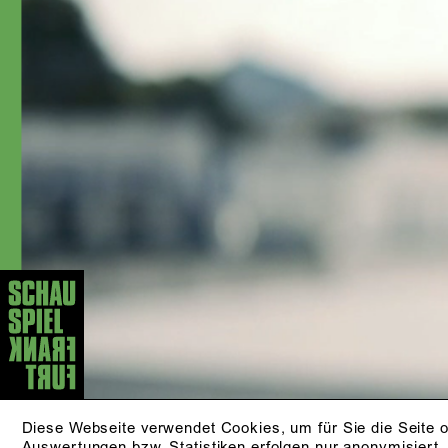
von Luc Perceval, Claudia Bauer,
Sebastian Hartmann, David Bösch,
Jan-Christoph Gockel, Lilja Rupprecht,
Christina Tscharyiski und Alexander
Eisenach zu sehen war. Er wirkte in
vielen Rollen in Film und Fernsehen mit
und arbeitete u.a. mit den Kollektiven
»norton.commander.productions«,
»Zentrum für politische Schönheit« und
»Peng Collective«.
AKTUELLE STÜCKE
DIE KLEINE HEXE
von Otfried Preußler
ab 5 Jahren
Diese Webseite verwendet Cookies, um für Sie die Seite o
Auswertungen bzw. Statistiken erfolgen nur anonymisiert.