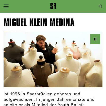
Zur Hauptnavigation springen
Zum Hauptinhalt springen
MIGUEL KLEIN MEDINA
Zum Footer springen
ist 1996 in Saarbrücken geboren und
aufgewachsen. In jungen Jahren tanzte und
spielte er als Mitglied der Youth Ballett