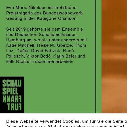
Eva Maria Nikolaus ist mehrfache
Preisträgerin des Bundeswettbewerb
Gesang in der Kategorie Chanson.
Seit 2019 gehörte sie dem Ensemble
des Deutschen Schauspielhauses
Hamburg an, wo sie unter anderem mit
Katie Mitchell, Heike M. Goetze, Thom
Luz, Dušan David Pařízek, René
Pollesch, Viktor Bodó, Karin Beier und
Falk Richter zusammenarbeitete.
Diese Webseite verwendet Cookies, um für Sie die Seite o
Auswertungen bzw. Statistiken erfolgen nur anonymisiert.