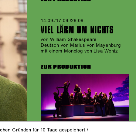
14.09./​17.09./​26.09.​
VIEL LÄRM UM NICHTS
von William Shakespeare
Deutsch von Marius von Mayenburg
mit einem Monolog von Lisa Wentz
ZUR PRODUKTION
schen Gründen für 10 Tage gespeichert./