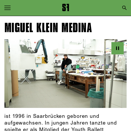
Zur Hauptnavigation springen
Zum Hauptinhalt springen
MIGUEL KLEIN MEDINA
Zum Footer springen
ist 1996 in Saarbrücken geboren und
aufgewachsen. In jungen Jahren tanzte und
spielte er als Mitglied der Youth Ballett