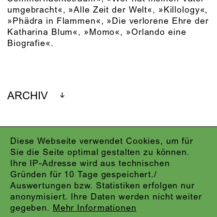
umgebracht«, »Alle Zeit der Welt«, »Killology«,
»Phädra in Flammen«, »Die verlorene Ehre der
Katharina Blum«, »Momo«, »Orlando eine
Biografie«.
ARCHIV
Diese Webseite verwendet Cookies, um für
IMPRESSUM
Sie die Seite optimal gestalten zu können.
DATENSCHUTZ
Ihre IP-Adresse wird aus technischen
AGB
Gründen für 10 Tage gespeichert./
KONTAKT
Auswertungen bzw. Statistiken erfolgen nur
ABO-LOGIN
anonymisiert. Ihre Daten werden nicht weiter
PRESSE
gegeben.
Mehr Informationen
NEWSLETTER