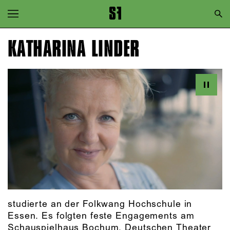
Zur Hauptnavigation springen
Zum Hauptinhalt springen
KATHARINA LINDER
Zum Footer springen
studierte an der Folkwang Hochschule in
Essen. Es folgten feste Engagements am
Schauspielhaus Bochum, Deutschen Theater