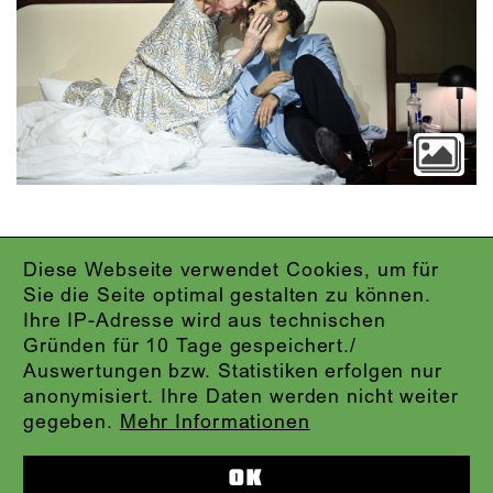
Diese Webseite verwendet Cookies, um für
IMPRESSUM
Sie die Seite optimal gestalten zu können.
DATENSCHUTZ
Ihre IP-Adresse wird aus technischen
AGB
Gründen für 10 Tage gespeichert./
KONTAKT
Auswertungen bzw. Statistiken erfolgen nur
ABO-LOGIN
anonymisiert. Ihre Daten werden nicht weiter
PRESSE
gegeben.
Mehr Informationen
NEWSLETTER
AUDIOFORMATE
OK