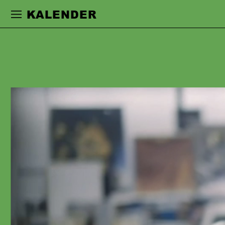
Zur Hauptnavigation springen
Zum Haupt
KALENDER
ANNA KUBIN
studierte an der Universität der Künste
in Berlin. Ihre Schauspielkarriere führte
sie an Häuser in Frankfurt, Berlin, Köln
und Düsseldorf, wo sie mit
Regisseur:innen wie Sebastian
Baumgarten, Herbert Fritsch, Nicolas
Stemann, Nele Stuhler und Jan
Koslowski, Alexander Eisenach,
Christian Weise, Kay Voges, Miloš
Loliċ, Claudia Bauer, Mateja Koležnik,
Christina Tscharyiski, Max Lindemann,
Timofej Kuljabin, Christian Friedel, Jan
Bosse, Johanna Wehner und Luise
Voigt zusammenarbeitete.