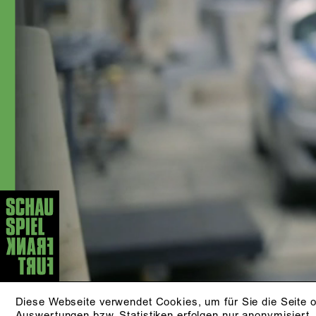
In der Spielzeit 2002/2003 wurde sie
als »Beste Nachwuchsschauspielerin«
in der Zeitschrift »Theater heute«
nominiert. 2006 erhielt sie den
Publikumspreis in Bad Hersfeld, 2015
am Düsseldorfer Schauspielhaus. Mit
der Spielzeit 2017/18 kam sie als
festes Ensemblemitglied ans
Schauspiel Frankfurt. Anna Kubin
wurde für ihre Darstellung als Hedda
Gabler in der Regie von Mateja
Koležnik in »Theater heute« 2022 als
beste Schauspielerin nominiert.
Außerdem wirkt sie regelmäßig bei
Film- und Fernsehproduktionen mit und
ist als Sprecherin beim Hörfunk tätig.
AKTUELLE STÜCKE
KLEINER MANN - WAS
Diese Webseite verwendet Cookies, um für Sie die Seite o
Auswertungen bzw. Statistiken erfolgen nur anonymisiert.