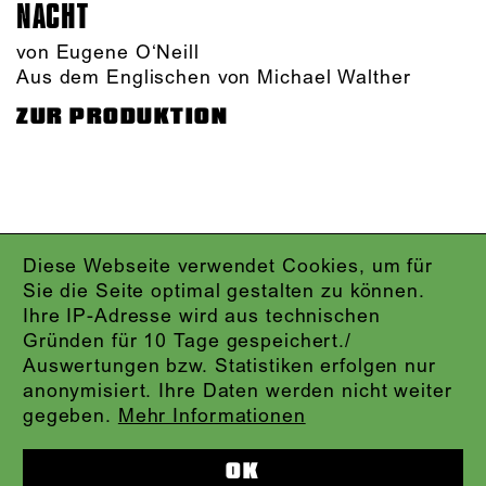
NACHT
von Eugene O‘Neill
Aus dem Englischen von Michael Walther
ZUR PRODUKTION
Diese Webseite verwendet Cookies, um für
IMPRESSUM
Sie die Seite optimal gestalten zu können.
DATENSCHUTZ
Ihre IP-Adresse wird aus technischen
AGB
Gründen für 10 Tage gespeichert./
KONTAKT
Auswertungen bzw. Statistiken erfolgen nur
ABO-LOGIN
anonymisiert. Ihre Daten werden nicht weiter
PRESSE
gegeben.
Mehr Informationen
NEWSLETTER
AUDIOFORMATE
OK