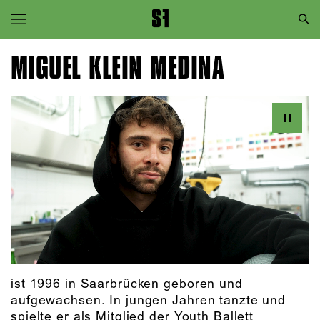
Zur Hauptnavigation springen
Zum Hauptinhalt springen
MIGUEL KLEIN MEDINA
Zum Footer springen
ist 1996 in Saarbrücken geboren und
aufgewachsen. In jungen Jahren tanzte und
spielte er als Mitglied der Youth Ballett