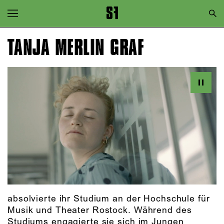
Zur Hauptnavigation springen
Zum Hauptinhalt springen
TANJA MERLIN GRAF
Zum Footer springen
absolvierte ihr Studium an der Hochschule für
Musik und Theater Rostock. Während des
Studiums engagierte sie sich im Jungen