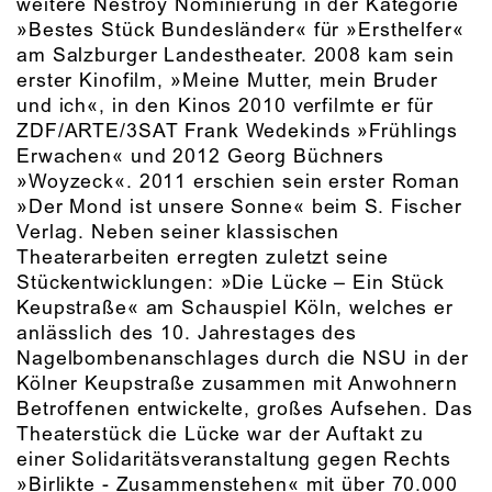
weitere Nestroy Nominierung in der Kategorie
»Bestes Stück Bundesländer« für »Ersthelfer«
am Salzburger Landestheater. 2008 kam sein
erster Kinofilm, »Meine Mutter, mein Bruder
und ich«, in den Kinos 2010 verfilmte er für
ZDF/ARTE/3SAT Frank Wedekinds »Frühlings
Erwachen« und 2012 Georg Büchners
»Woyzeck«. 2011 erschien sein erster Roman
»Der Mond ist unsere Sonne« beim S. Fischer
Verlag. Neben seiner klassischen
Theaterarbeiten erregten zuletzt seine
Stückentwicklungen: »Die Lücke – Ein Stück
Keupstraße« am Schauspiel Köln, welches er
anlässlich des 10. Jahrestages des
Nagelbombenanschlages durch die NSU in der
Kölner Keupstraße zusammen mit Anwohnern
Betroffenen entwickelte, großes Aufsehen. Das
Theaterstück die Lücke war der Auftakt zu
einer Solidaritätsveranstaltung gegen Rechts
»Birlikte - Zusammenstehen« mit über 70.000