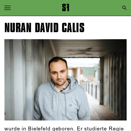
Zur Hauptnavigation springen
Zum Hauptinhalt springen
NURAN DAVID CALIS
Zum Footer springen
wurde in Bielefeld geboren. Er studierte Regie