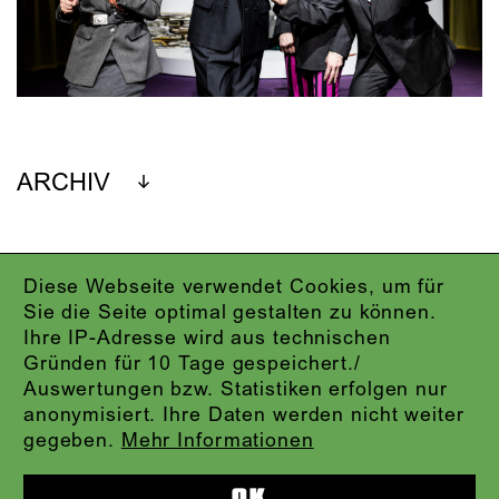
ARCHIV
Diese Webseite verwendet Cookies, um für
IMPRESSUM
Sie die Seite optimal gestalten zu können.
DATENSCHUTZ
Ihre IP-Adresse wird aus technischen
AGB
Gründen für 10 Tage gespeichert./
KONTAKT
Auswertungen bzw. Statistiken erfolgen nur
ABO-LOGIN
anonymisiert. Ihre Daten werden nicht weiter
PRESSE
gegeben.
Mehr Informationen
NEWSLETTER
AUDIOFORMATE
OK