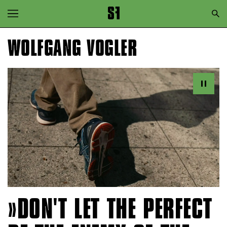
Zur Hauptnavigation springen
Zum Hauptinhalt springen
WOLFGANG VOGLER
Zum Footer springen
DON'T LET THE PERFECT