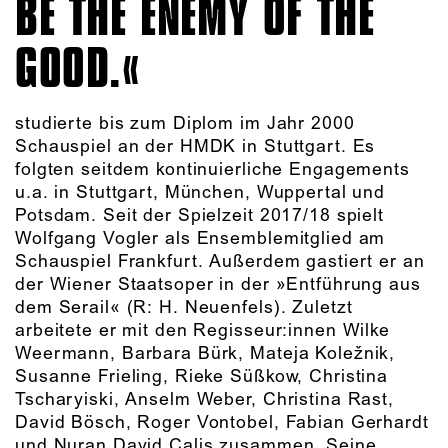
BE THE ENEMY OF THE
GOOD.
studierte bis zum Diplom im Jahr 2000
Schauspiel an der HMDK in Stuttgart. Es
folgten seitdem kontinuierliche Engagements
u.a. in Stuttgart, München, Wuppertal und
Potsdam. Seit der Spielzeit 2017/18 spielt
Wolfgang Vogler als Ensemblemitglied am
Schauspiel Frankfurt. Außerdem gastiert er an
der Wiener Staatsoper in der »Entführung aus
dem Serail« (R: H. Neuenfels). Zuletzt
arbeitete er mit den Regisseur:innen Wilke
Weermann, Barbara Bürk, Mateja Koležnik,
Susanne Frieling, Rieke Süßkow, Christina
Tscharyiski, Anselm Weber, Christina Rast,
David Bösch, Roger Vontobel, Fabian Gerhardt
und Nuran David Calis zusammen. Seine