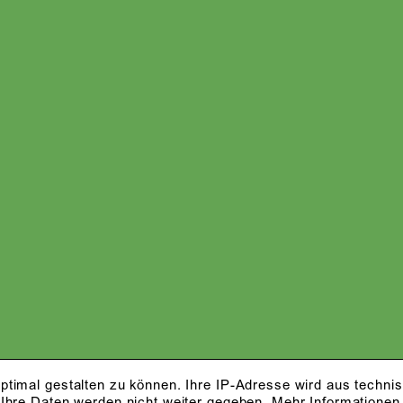
ptimal gestalten zu können. Ihre IP-Adresse wird aus techni
 Ihre Daten werden nicht weiter gegeben.
Mehr Informationen