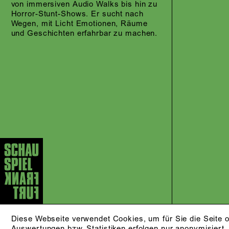
von immersiven Audio Walks bis hin zu
Horror-Stunt-Shows. Er sucht nach
Wegen, mit Licht Emotionen, Räume
und Geschichten erfahrbar zu machen.
Diese Webseite verwendet Cookies, um für Sie die Seite o
Auswertungen bzw. Statistiken erfolgen nur anonymisiert.