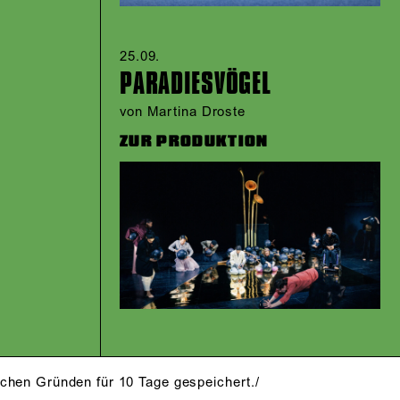
25.09.​
PARADIES­VÖGEL
von Martina Droste
ZUR PRODUKTION
ARCHIV
schen Gründen für 10 Tage gespeichert./