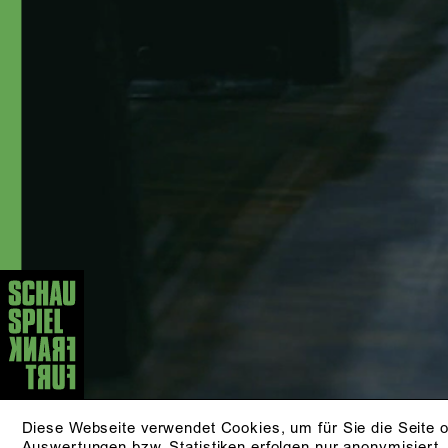
Hartmann, Jürgen Kruse, Christiane
Pohle, Lily Sykes, Lilja Rupprecht, Jan
Bosse, Christina Tscharyiski, Mateja
Koležnik und Lisa Nielebock und ist als
Sprecherin und im Fernsehen aktiv. Seit
der Spielzeit 2020/21 ist sie festes
Ensemblemitglied am Schauspiel
Frankfurt.
AKTUELLE STÜCKE
12.09./​13.09./​19.09.​
DER ABEND VOR DEM
DANACH (UA)
von Lisa Wentz
ZUR PRODUKTION
Diese Webseite verwendet Cookies, um für Sie die Seite o
Auswertungen bzw. Statistiken erfolgen nur anonymisiert.