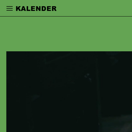
Zur Hauptnavigation springen
Zum Haupt
KALENDER
MANJA KUHL
studierte an der Hochschule für
Schauspielkunst Ernst Busch in Berlin.
Vor und während des Studiums spielte
sie in Produktionen in Hamburg, den
Sophiensælen und am Maxim Gorki
Theater Berlin. Ab 2008 war sie
Ensemblemitglied am Theater
Oberhausen, 2013 wechselte sie ans
Staatstheater Stuttgart. 2011 wurde sie
zur Nachwuchsschauspielerin des
Jahres gewählt. Zudem tritt sie seit
2014 als Regisseurin und freie
Künstlerin hervor. Sie arbeitete u.a. mit
den Regisseur:innen Herbert Fritsch,
Frank Castorf, Armin Petras, Sebastian