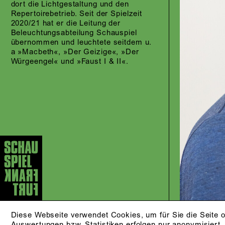
dort die Lichtgestaltung und den
Repertoirebetrieb. Seit der Spielzeit
2020/21 hat er die Leitung der
Beleuchtungsabteilung Schauspiel
übernommen und leuchtete seitdem u.
a »Macbeth«, »Der Geizige«, »Der
Würgeengel« und »Faust I & II«.
Diese Webseite verwendet Cookies, um für Sie die Seite o
Auswertungen bzw. Statistiken erfolgen nur anonymisiert.