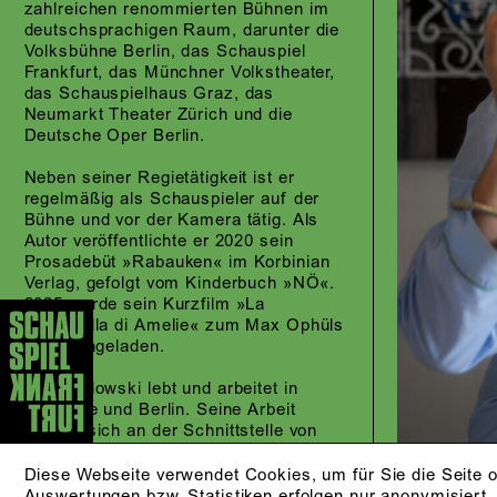
zahlreichen renommierten Bühnen im
deutschsprachigen Raum, darunter die
Volksbühne Berlin, das Schauspiel
Frankfurt, das Münchner Volkstheater,
das Schauspielhaus Graz, das
Neumarkt Theater Zürich und die
Deutsche Oper Berlin.
Neben seiner Regietätigkeit ist er
regelmäßig als Schauspieler auf der
Bühne und vor der Kamera tätig. Als
Autor veröffentlichte er 2020 sein
Prosadebüt »Rabauken« im Korbinian
Verlag, gefolgt vom Kinderbuch »NÖ«.
2025 wurde sein Kurzfilm »La
Passarella di Amelie« zum Max Ophüls
Preis eingeladen.
Jan Koslowski lebt und arbeitet in
Marseille und Berlin. Seine Arbeit
bewegt sich an der Schnittstelle von
Theater, Literatur und Film.
Diese Webseite verwendet Cookies, um für Sie die Seite o
Auswertungen bzw. Statistiken erfolgen nur anonymisiert.