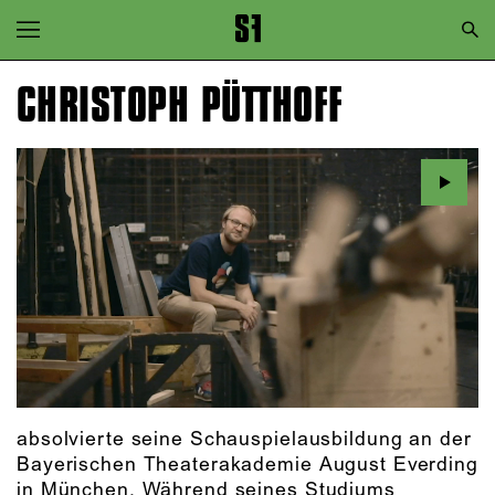
Zur Hauptnavigation springen
Zum Hauptinhalt springen
CHRISTOPH PÜTTHOFF
Zum Footer springen
absolvierte seine Schauspielausbildung an der
Bayerischen Theaterakademie August Everding
in München. Während seines Studiums