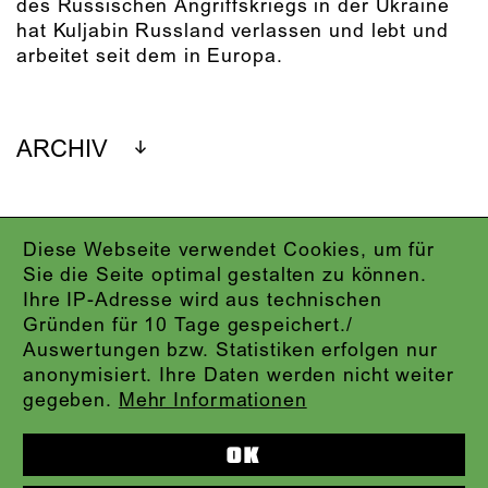
des Russischen Angriffskriegs in der Ukraine
hat Kuljabin Russland verlassen und lebt und
arbeitet seit dem in Europa.
ARCHIV
Diese Webseite verwendet Cookies, um für
IMPRESSUM
Sie die Seite optimal gestalten zu können.
DATENSCHUTZ
Ihre IP-Adresse wird aus technischen
AGB
Gründen für 10 Tage gespeichert./
KONTAKT
Auswertungen bzw. Statistiken erfolgen nur
ABO-LOGIN
anonymisiert. Ihre Daten werden nicht weiter
PRESSE
gegeben.
Mehr Informationen
NEWSLETTER
AUDIOFORMATE
OK
KARTENTELEFON:
069.212.49.49.4