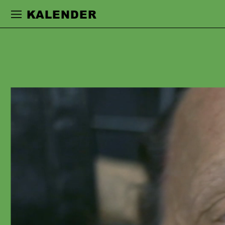
Zur Hauptnavigation springen
Zum Haupt
KALENDER
MATTHIAS
REDLHAMMER
erhielt seine Ausbildung an der
Westfälischen Schauspielschule in
Bochum. Claus Peymann engagierte
ihn als Anfänger an das
Schauspielhaus Bochum und danach
an das Burgtheater Wien. Nach einem
Engagement am Schiller Theater in
Berlin arbeitete er als freischaffender
Schauspieler. Seine Stationen waren
u.a. die Salzburger Festspiele, das
Thalia Theater Hamburg,
Schauspielhaus Düsseldorf, Zürich,