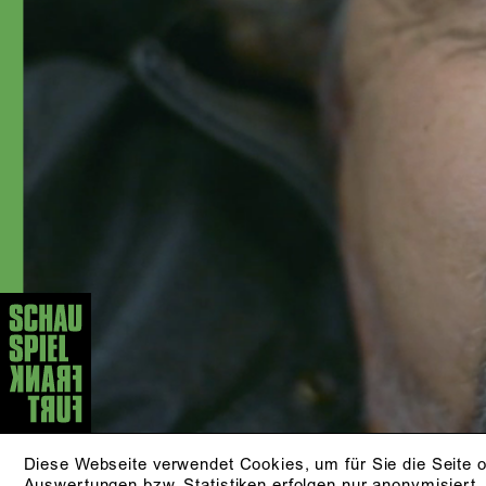
Schauspiel Köln und Frankfurt. Ab 2010
war er wieder fest im Ensemble des
Schauspielhaus Bochum. Außerdem
spielte er in verschiedenen Fernseh-
und Kinoproduktionen, u.a. »Tatort«,
»Schimanski«, »Affäre Semmeling«
und »Bluthochzeit«. Seit der Spielzeit
2017/18 ist er fest im Ensemble des
Schauspiel Frankfurt.
AKTUELLE STÜCKE
KLEINER MANN - WAS
NUN?
nach Hans Fallada
ZUR PRODUKTION
Diese Webseite verwendet Cookies, um für Sie die Seite o
Auswertungen bzw. Statistiken erfolgen nur anonymisiert.