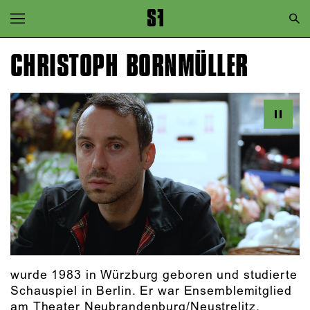
Zur Hauptnavigation springen
Zum Hauptinhalt springen
CHRISTOPH BORNMÜLLER
Zum Footer springen
wurde 1983 in Würzburg geboren und studierte
Schauspiel in Berlin. Er war Ensemblemitglied
am Theater Neubrandenburg/Neustrelitz,