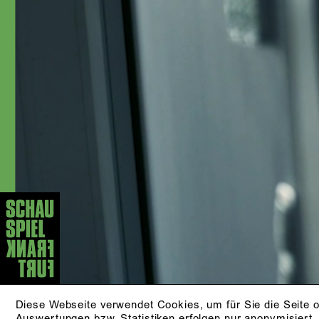
Luk Perceval, Thomas Ostermeier,
Dimiter Gotscheff, Christopher Rüping,
Jessica Glause, Barbara Bürk, David
Bösch, Stefan Bachmann, Anselm
Weber, Jan Bosse, Lilja Rupprecht,
Christina Tscharyiski, Laura
Linnenbaum, Peter Jordan & Leonhard
Koppelmann sowie Eric de Vroedt
zusammen. Nach ihrem Kameradebüt,
das sie 2004 gab, ist Christina Geiße
auch immer wieder in Film und
Fernsehen zu sehen und als Sprecherin
in diversen Hörspielen tätig.
AKTUELLE STÜCKE
KLEINER MANN - WAS
NUN?
Diese Webseite verwendet Cookies, um für Sie die Seite o
nach Hans Fallada
Auswertungen bzw. Statistiken erfolgen nur anonymisiert.