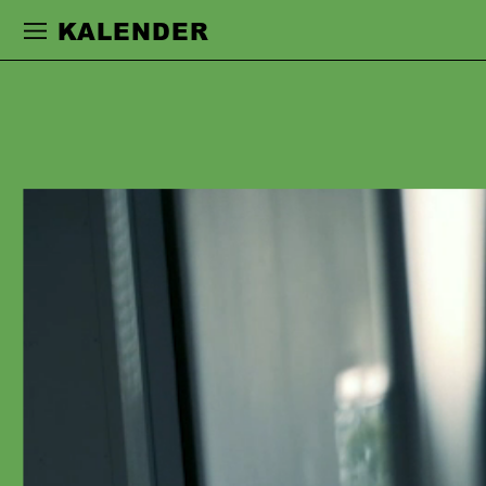
Zur Hauptnavigation springen
Zum Haupt
KALENDER
CHRISTINA
GEISSE
studierte an der Otto-Falckenberg-
Schule in München. Während ihres
Studiums arbeitete sie an den
Münchner Kammerspielen, 2002–2008
war sie fest an der Schaubühne in
Berlin engagiert. Anselm Weber holte
sie als Gast ans Essener Grillo-
Theater. 2009–2017 war sie
Ensemblemitglied am Thalia Theater in
Hamburg, seit 2017 ist sie fest am
Schauspiel Frankfurt engagiert. Sie
arbeitete u.a. mit den Regisseur:innen