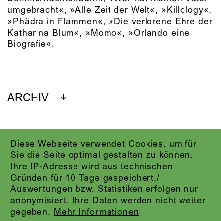
umgebracht«, »Alle Zeit der Welt«, »Killology«,
»Phädra in Flammen«, »Die verlorene Ehre der
Katharina Blum«, »Momo«, »Orlando eine
Biografie«.
ARCHIV
Diese Webseite verwendet Cookies, um für
IMPRESSUM
Sie die Seite optimal gestalten zu können.
DATENSCHUTZ
Ihre IP-Adresse wird aus technischen
AGB
Gründen für 10 Tage gespeichert./
KONTAKT
Auswertungen bzw. Statistiken erfolgen nur
ABO-LOGIN
anonymisiert. Ihre Daten werden nicht weiter
PRESSE
gegeben.
Mehr Informationen
NEWSLETTER