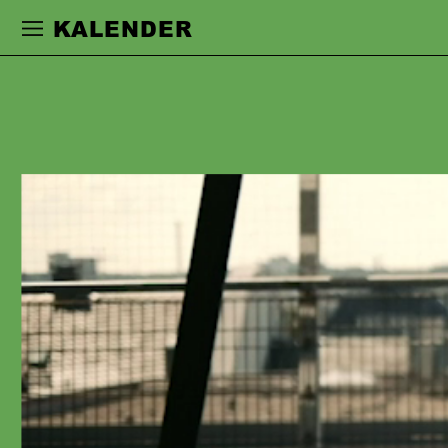
Zur Hauptnavigation springen
Zum Haupt
KALENDER
HEIDI ECKS
absolvierte ihre Ausbildung an der
Hochschule für Musik und Darstellende
Kunst in Hamburg. Es folgten
Engagements in Gießen, Mainz,
Düsseldorf und Leipzig. Seit der
Spielzeit 2009/10 ist sie
Ensemblemitglied am Schauspiel
Frankfurt, wo sie u.a. mit Karin Henkel,
Jürgen Kruse, Johanna Wehner,
Christina Tscharyiski, Lilja Rupprecht
und David Bösch zusammenarbeitete.
Bei den Hessischen Theatertagen 2019
erhielt sie für ihre darstellerische
Leistung als Mutter Linde in
»räuber.schuldenreich« den Preis in der