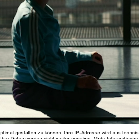
CH FINDE, DAS
T, EINE VIELZAH
HRITTEN ZU TU
ptimal gestalten zu können. Ihre IP-Adresse wird aus techni
 Ihre Daten werden nicht weiter gegeben.
Mehr Informationen