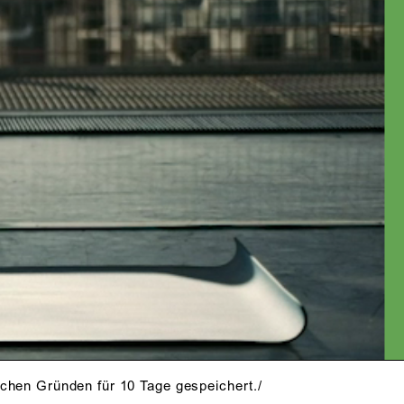
S ES WICHTIG
L VON
N.
schen Gründen für 10 Tage gespeichert./