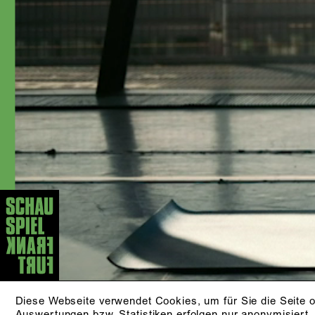
Kategorie Beste:r Schauspieler:in.
AKTUELLE STÜCKE
03.10.​
EINES LANGEN TAGES REISE
IN DIE NACHT
I
von Eugene O‘Neill
Aus dem Englischen von Michael
Walther
IS
ZUR PRODUKTION
SC
18.09./​25.09.​
DER AUFHALTSAME
AUFSTIEG DES ARTURO UI
Diese Webseite verwendet Cookies, um für Sie die Seite o
Auswertungen bzw. Statistiken erfolgen nur anonymisiert.