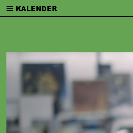
Zur Hauptnavigation springen
Zum Haupt
KALENDER
ANNA KUBIN
studierte an der Universität der Künste
in Berlin. Ihre Schauspielkarriere führte
sie an Häuser in Frankfurt, Berlin, Köln
und Düsseldorf, wo sie mit
Regisseur:innen wie Sebastian
Baumgarten, Herbert Fritsch, Nicolas
Stemann, Nele Stuhler und Jan
Koslowski, Alexander Eisenach,
Christian Weise, Kay Voges, Miloš
Loliċ, Claudia Bauer, Mateja Koležnik,
Christina Tscharyiski, Max Lindemann,
Timofej Kuljabin, Christian Friedel, Jan
Bosse, Johanna Wehner und Luise
Voigt zusammenarbeitete.