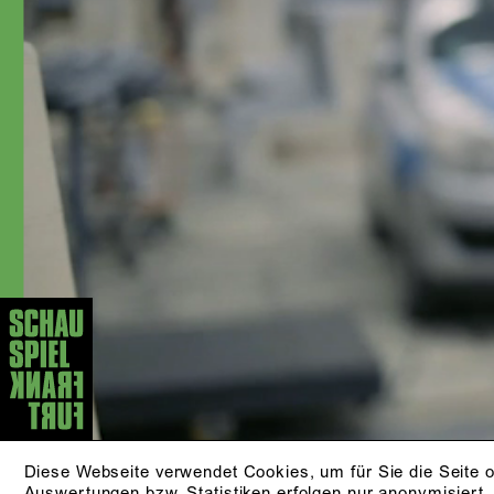
In der Spielzeit 2002/2003 wurde sie
als »Beste Nachwuchsschauspielerin«
in der Zeitschrift »Theater heute«
nominiert. 2006 erhielt sie den
Publikumspreis in Bad Hersfeld, 2015
am Düsseldorfer Schauspielhaus. Mit
der Spielzeit 2017/18 kam sie als
festes Ensemblemitglied ans
Schauspiel Frankfurt. Anna Kubin
wurde für ihre Darstellung als Hedda
Gabler in der Regie von Mateja
Koležnik in »Theater heute« 2022 als
beste Schauspielerin nominiert.
Außerdem wirkt sie regelmäßig bei
Film- und Fernsehproduktionen mit und
ist als Sprecherin beim Hörfunk tätig.
AKTUELLE STÜCKE
KLEINER MANN - WAS
Diese Webseite verwendet Cookies, um für Sie die Seite o
Auswertungen bzw. Statistiken erfolgen nur anonymisiert.