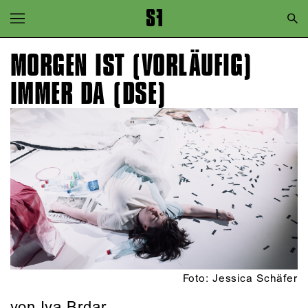
Zur Hauptnavigation springen
Zum Hauptinhalt springen
MORGEN IST (VORLÄUFIG)
Zum Footer springen
IMMER DA (DSE)
Foto: Jessica Schäfer
von Iva Brdar