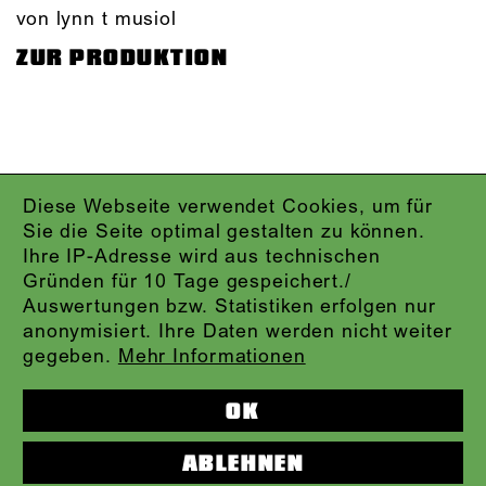
von lynn t musiol
ZUR PRODUKTION
Diese Webseite verwendet Cookies, um für
IMPRESSUM
Sie die Seite optimal gestalten zu können.
DATENSCHUTZ
Ihre IP-Adresse wird aus technischen
AGB
Gründen für 10 Tage gespeichert./
KONTAKT
Auswertungen bzw. Statistiken erfolgen nur
ABO-LOGIN
anonymisiert. Ihre Daten werden nicht weiter
PRESSE
gegeben.
Mehr Informationen
NEWSLETTER
AUDIOFORMATE
OK
KARTENTELEFON:
069.212.49.49.4
ABLEHNEN