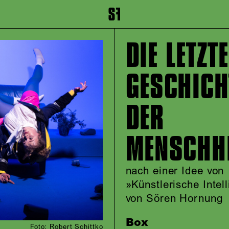
inhalt springen
Zum Footer springen
DIE LETZTE
GESCHICH
DER
MENSCHH
nach einer Idee von
»Künstlerische Intel
von Sören Hornung
Box
Foto: Robert Schittko