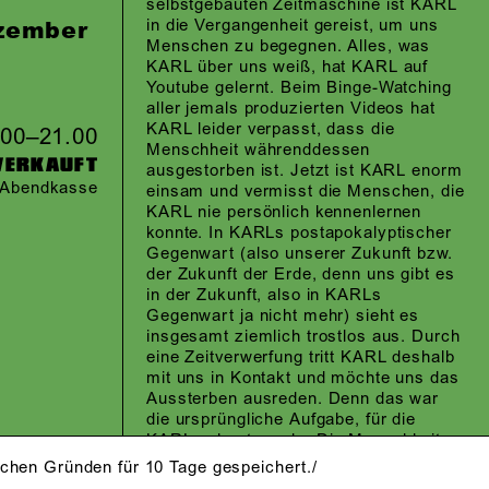
selbstgebauten Zeitmaschine ist KARL
in die Vergangenheit gereist, um uns
zember
Menschen zu begegnen. Alles, was
KARL über uns weiß, hat KARL auf
Youtube gelernt. Beim Binge-Watching
aller jemals produzierten Videos hat
KARL leider verpasst, dass die
.00–21.00
Menschheit währenddessen
VERKAUFT
ausgestorben ist. Jetzt ist KARL enorm
r Abendkasse
einsam und vermisst die Menschen, die
KARL nie persönlich kennenlernen
konnte. In KARLs postapokalyptischer
Gegenwart (also unserer Zukunft bzw.
der Zukunft der Erde, denn uns gibt es
in der Zukunft, also in KARLs
Gegenwart ja nicht mehr) sieht es
insgesamt ziemlich trostlos aus. Durch
eine Zeitverwerfung tritt KARL deshalb
mit uns in Kontakt und möchte uns das
Aussterben ausreden. Denn das war
die ursprüngliche Aufgabe, für die
KARL gebaut wurde: Die Menschheit
zu retten.
schen Gründen für 10 Tage gespeichert./