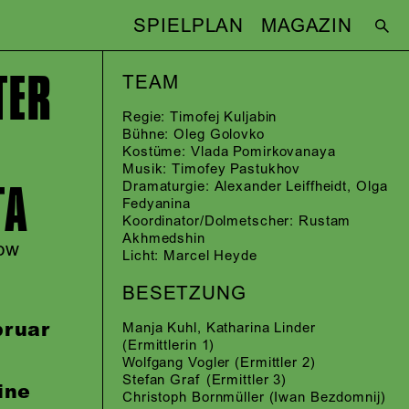
SPIELPLAN
MAGAZIN
TER
TEAM
Regie:
Timofej Kuljabin
Bühne:
Oleg Golovko
Kostüme:
Vlada Pomirkovanaya
Musik:
Timofey Pastukhov
TA
Dramaturgie:
Alexander Leiffheidt
,
Olga
Fedyanina
Koordinator/Dolmetscher:
Rustam
Akhmedshin
kow
Licht:
Marcel Heyde
BESETZUNG
bruar
Manja Kuhl
,
Katharina Linder
(Ermittlerin 1)
Wolfgang Vogler
(Ermittler 2)
Stefan Graf
(Ermittler 3)
ine
Christoph Bornmüller
(Iwan Bezdomnij)