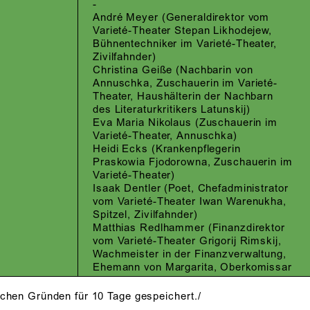
-
André Meyer
(Generaldirektor vom
Varieté-Theater Stepan Likhodejew,
Bühnentechniker im Varieté-Theater,
Zivilfahnder)
Christina Geiße
(Nachbarin von
Annuschka, Zuschauerin im Varieté-
Theater, Haushälterin der Nachbarn
des Literaturkritikers Latunskij)
Eva Maria Nikolaus
(Zuschauerin im
Varieté-Theater, Annuschka)
Heidi Ecks
(Krankenpflegerin
Praskowia Fjodorowna, Zuschauerin im
Varieté-Theater)
Isaak Dentler
(Poet, Chefadministrator
vom Varieté-Theater Iwan Warenukha,
Spitzel, Zivilfahnder)
Matthias Redlhammer
(Finanzdirektor
vom Varieté-Theater Grigorij Rimskij,
Wachmeister in der Finanzverwaltung,
Ehemann von Margarita, Oberkomissar
des NKWD)
Michael Schütz
(Chefbuchhalter vom
schen Gründen für 10 Tage gespeichert./
Varieté-Theater, Nachbar von