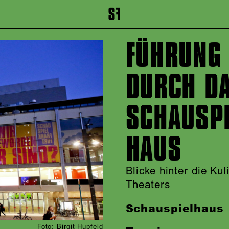
inhalt springen
Zum Footer springen
FÜHRUNG
DURCH D
SCHAUSPI
HAUS
Blicke hinter die Ku
Theaters
Schauspielhaus
Foto: Birgit Hupfeld