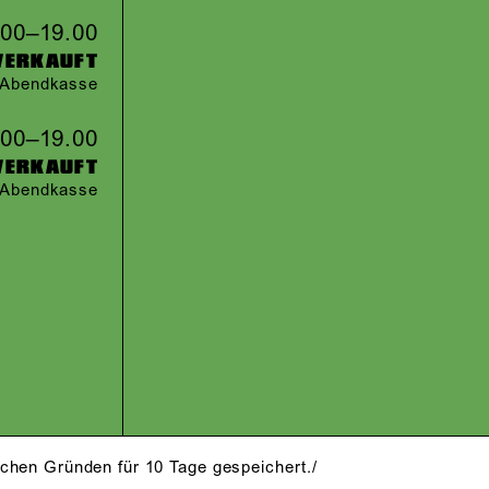
.00–19.00
VERKAUFT
r Abendkasse
.00–19.00
VERKAUFT
r Abendkasse
schen Gründen für 10 Tage gespeichert./