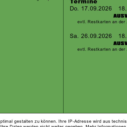
Termine
Do. 17.09.2026
18
AUS
evtl. Restkarten an de
Sa. 26.09.2026
18
AUS
evtl. Restkarten an de
ptimal gestalten zu können. Ihre IP-Adresse wird aus techni
 Ihre Daten werden nicht weiter gegeben.
Mehr Informationen