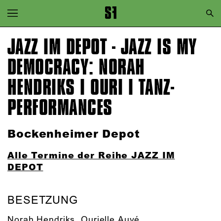
Zur Hauptnavigation springen
Zum Hauptinhalt springen
JAZZ IM DEPOT - JAZZ IS MY
Zum Footer springen
DEMOCRACY: NORAH
HENDRIKS I OURI I TANZ­
PERFORMANCES
Bockenheimer Depot
Alle Termine der Reihe JAZZ IM
DEPOT
BESETZUNG
Norah Hendriks
,
Ourielle Auvé